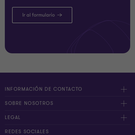
Ir al formulario
INFORMACIÓN DE CONTACTO
Oficinas
SOBRE NOSOTROS
Contáctenos
Acerca de nosotros
LEGAL
PQRS
Servicios
Manejo de Datos Personales
REDES SOCIALES