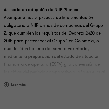
Valoración de instrumentos financieros
Asesoría en adopción de NIIF Plenas:
Acompañamos el proceso de implementación
Asesoría en consultas especializadas
obligatoria a NIIF plenas de compañías del Grupo
2, que cumplen los requisitos del Decreto 2420 de
Asesoría en NIIF para entidades del sector público
2015 para pertenecer al Grupo 1 en Colombia, o
que deciden hacerlo de manera voluntaria,
Preparación de estados financieros y revelaciones
mediante la preparación del estado de situación
financiera de apertura (ESFA) y la conversión de
las cifras del periodo comparativo al año en el cual
se debe presentar los primeros estados financieros
Leer más
bajo NIIF plenas.
Asesoría en adopción de la NIIF para PYMES: