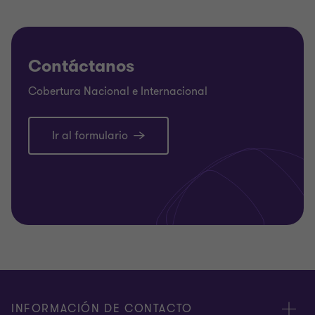
Brindamos apoyo en el proceso de implementación
obligatoria de la NIIF para las PYMES, a
compañías que cumplen los requisitos del Decreto
Contáctanos
2420 de 2015 para pertenecer al Grupo 2 en
Cobertura Nacional e Internacional
Colombia, o que deciden hacerlo de manera
voluntaria, mediante la preparación del estado de
Ir al formulario
situación financiera de apertura (ESFA) y la
conversión de las cifras del periodo comparativo al
año en el cual se deben presentar los primeros
estados financieros bajo NIIF para PYMES.
Diseño de políticas contables bajo NIIF:
Apoyamos en la definición y/o actualización de las
políticas contables nuevas o existentes bajo NIIF.
INFORMACIÓN DE CONTACTO