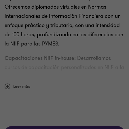
Valoración de instrumentos financieros
Ofrecemos diplomados virtuales en Normas
Internacionales de Información Financiera con un
Asesoría en consultas especializadas
enfoque práctico y tributario, con una intensidad
de 100 horas, profundizando en las diferencias con
Asesoría en NIIF para entidades del sector público
la NIIF para las PYMES.
Capacitaciones NIIF in-house:
Desarrollamos
Preparación de estados financieros y revelaciones
cursos de capacitación personalizados en NIIF a la
medida de sus necesidades de forma presencial o
virtual.
Leer más