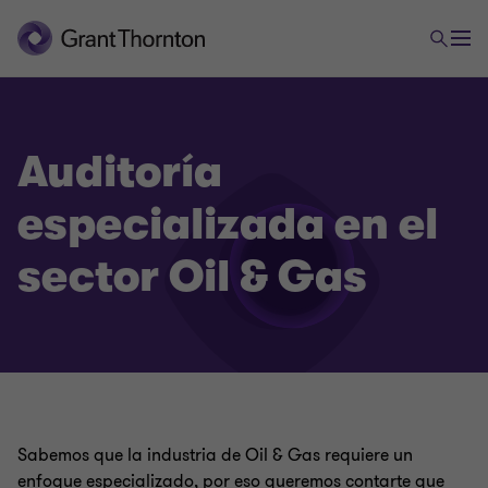
Servicios de Aseguramiento
Auditoría externa de gestión y resultados
Auditoría
especializada en el
Auditoría Externa
sector Oil & Gas
Auditoría Interna
Auditoría especializada en el sector Oil & Gas
Revisoría fiscal
Sabemos que la industria de Oil & Gas requiere un
enfoque especializado, por eso queremos contarte que