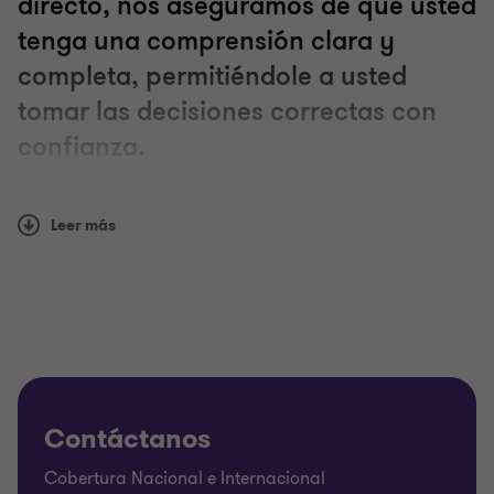
directo, nos aseguramos de que usted
tenga una comprensión clara y
completa, permitiéndole a usted
tomar las decisiones correctas con
confianza.
Contamos con amplia experiencia en materia de
Leer más
impuestos, podemos responder a sus preguntas,
explicarle y ayudarle a planificar sus obligaciones
impositivas de manera efectiva, sea cual sea el
tamaño y las necesidades de su negocio.
Nuestros servicios de impuestos incluyen:
Contáctanos
Outsourcing o cumplimiento de Impuestos
Corporativos
Cobertura Nacional e Internacional