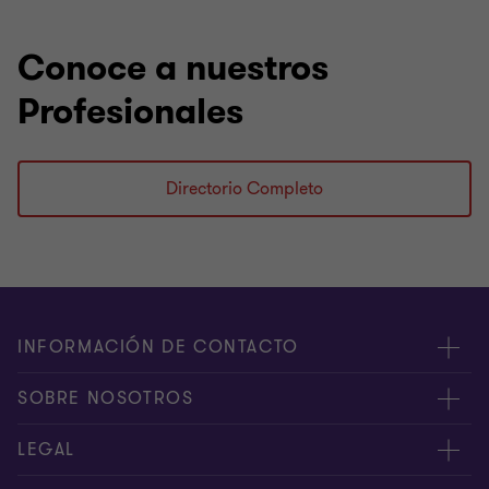
Conoce a nuestros
Profesionales
Directorio Completo
INFORMACIÓN DE CONTACTO
Oficinas
SOBRE NOSOTROS
Contáctenos
Acerca de nosotros
LEGAL
PQRS